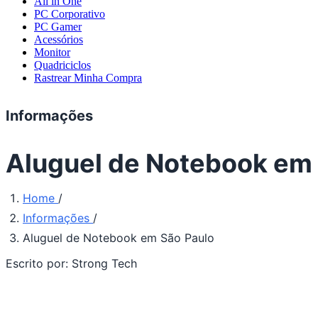
All in One
PC Corporativo
PC Gamer
Acessórios
Monitor
Quadriciclos
Rastrear Minha Compra
Informações
Aluguel de Notebook em 
Home
/
Informações
/
Aluguel de Notebook em São Paulo
Escrito por:
Strong Tech