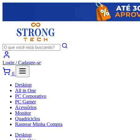
Login /
Cadastre-se
0
Desktop
All in One
PC Corporativo
PC Gamer
Acessórios
Monitor
Quadriciclos
Rastrear Minha Compra
Desktop