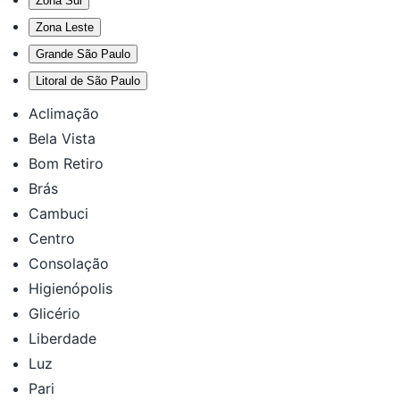
Zona Sul
Zona Leste
Grande São Paulo
Litoral de São Paulo
Aclimação
Bela Vista
Bom Retiro
Brás
Cambuci
Centro
Consolação
Higienópolis
Glicério
Liberdade
Luz
Pari