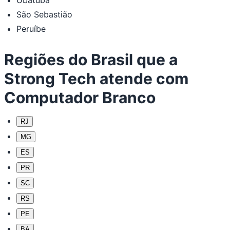
São Sebastião
Peruíbe
Regiões do Brasil que a
Strong Tech atende com
Computador Branco
RJ
MG
ES
PR
SC
RS
PE
BA