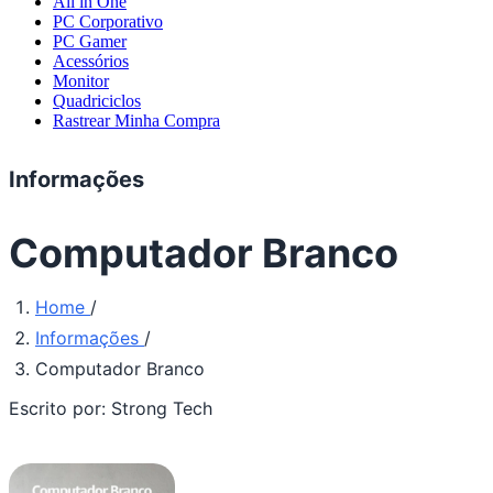
All in One
PC Corporativo
PC Gamer
Acessórios
Monitor
Quadriciclos
Rastrear Minha Compra
Informações
Computador Branco
Home
/
Informações
/
Computador Branco
Escrito por:
Strong Tech