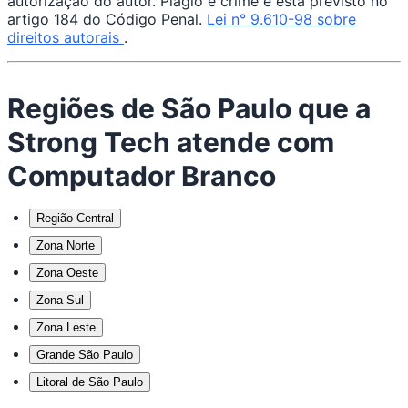
autorização do autor. Plágio é crime e está previsto no
artigo 184 do Código Penal.
Lei n° 9.610-98 sobre
direitos autorais
.
Regiões de São Paulo que a
Strong Tech atende com
Computador Branco
Região Central
Zona Norte
Zona Oeste
Zona Sul
Zona Leste
Grande São Paulo
Litoral de São Paulo