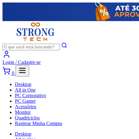
Login /
Cadastre-se
0
Desktop
All in One
PC Corporativo
PC Gamer
Acessórios
Monitor
Quadriciclos
Rastrear Minha Compra
Desktop