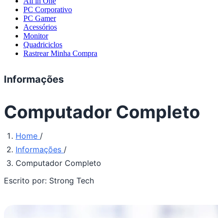
All in One
PC Corporativo
PC Gamer
Acessórios
Monitor
Quadriciclos
Rastrear Minha Compra
Informações
Computador Completo
Home
/
Informações
/
Computador Completo
Escrito por:
Strong Tech