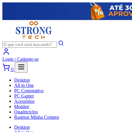
Login /
Cadastre-se
0
Desktop
All in One
PC Corporativo
PC Gamer
Acessórios
Monitor
Quadriciclos
Rastrear Minha Compra
Desktop