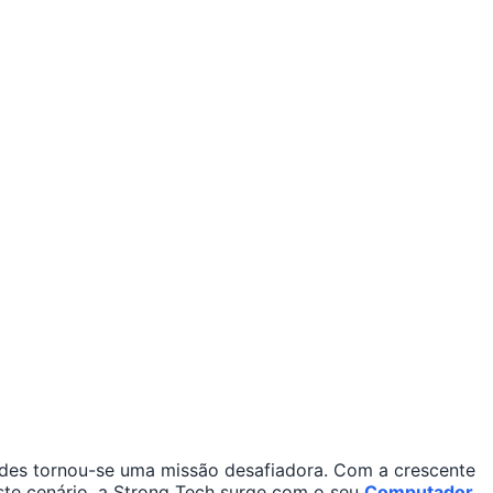
ades tornou-se uma missão desafiadora. Com a crescente
este cenário, a Strong Tech surge com o seu
Computador