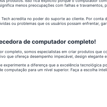
eus produtos. Isso fica explícito porque o computador com
significa menos preocupações com falhas e travamentos, p
g Tech acredita no poder do suporte ao cliente. Por conta
dúvidas ou problemas que os usuários possam enfrentar, g
necedora de computador completo!
r completo, somos especialistas em criar produtos que co
tivo que ofereça desempenho impecável, design elegante e
e experimente a diferença que a excelência tecnológica po
e computação para um nível superior. Faça a escolha intel