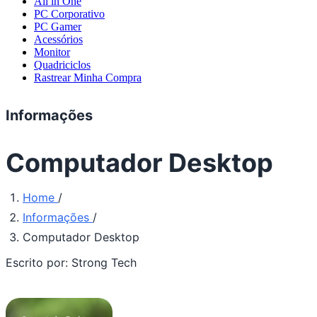
All in One
PC Corporativo
PC Gamer
Acessórios
Monitor
Quadriciclos
Rastrear Minha Compra
Informações
Computador Desktop
Home
/
Informações
/
Computador Desktop
Escrito por:
Strong Tech