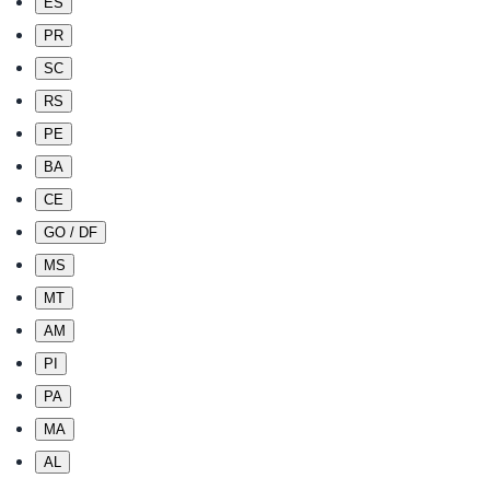
ES
PR
SC
RS
PE
BA
CE
GO / DF
MS
MT
AM
PI
PA
MA
AL