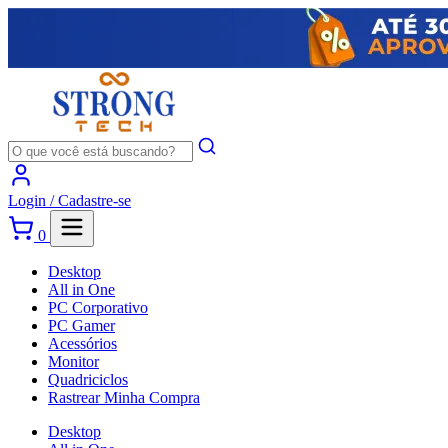
Login /
Cadastre-se
0
Desktop
All in One
PC Corporativo
PC Gamer
Acessórios
Monitor
Quadriciclos
Rastrear Minha Compra
Desktop