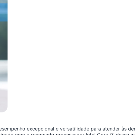
sempenho excepcional e versatilidade para atender às d
quipado com o renomado processador Intel Core i7, desse mo