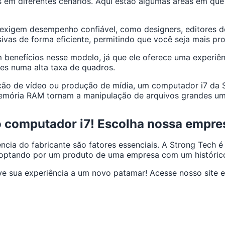
es em diferentes cenários. Aqui estão algumas áreas em q
ue exigem desempenho confiável, como designers, editores
nsivas de forma eficiente, permitindo que você seja mais pro
benefícios nesse modelo, já que ele oferece uma experiên
es numa alta taxa de quadros.
ição de vídeo ou produção de mídia, um computador i7 da 
emória RAM tornam a manipulação de arquivos grandes uma
do computador i7! Escolha nossa empre
ência do fabricante são fatores essenciais. A Strong Tech
tá optando por um produto de uma empresa com um histór
e sua experiência a um novo patamar! Acesse nosso site e