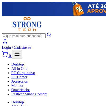
Login /
Cadastre-se
0
Desktop
All in One
PC Corporativo
PC Gamer
Acessórios
Monitor
Quadriciclos
Rastrear Minha Compra
Desktop