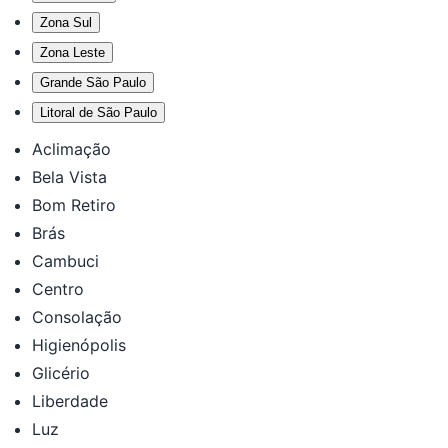
Zona Sul
Zona Leste
Grande São Paulo
Litoral de São Paulo
Aclimação
Bela Vista
Bom Retiro
Brás
Cambuci
Centro
Consolação
Higienópolis
Glicério
Liberdade
Luz