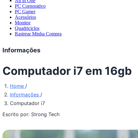
All in One
PC Corporativo
PC Gamer
Acessórios
Monitor
Quadriciclos
Rastrear Minha Compra
Informações
Computador i7 em 16gb
Home
/
Informações
/
Computador i7
Escrito por:
Strong Tech