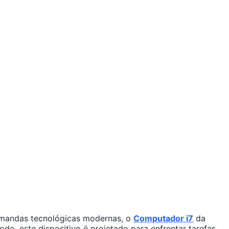
emandas tecnológicas modernas, o
Computador i7
da
do, este dispositivo é projetado para enfrentar tarefas