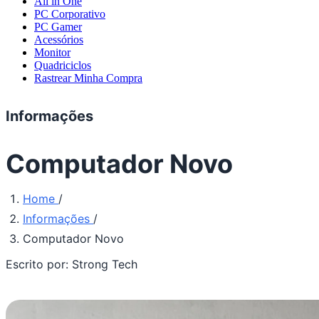
All in One
PC Corporativo
PC Gamer
Acessórios
Monitor
Quadriciclos
Rastrear Minha Compra
Informações
Computador Novo
Home
/
Informações
/
Computador Novo
Escrito por:
Strong Tech