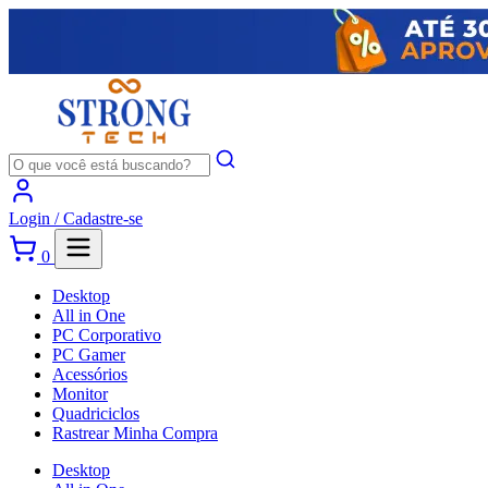
Login /
Cadastre-se
0
Desktop
All in One
PC Corporativo
PC Gamer
Acessórios
Monitor
Quadriciclos
Rastrear Minha Compra
Desktop