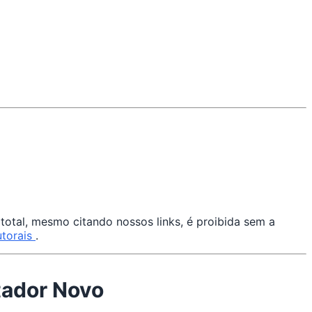
otal, mesmo citando nossos links, é proibida sem a
utorais
.
tador Novo