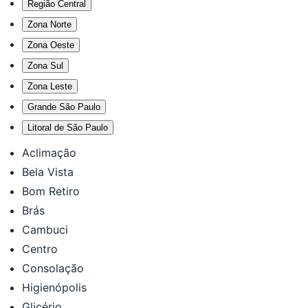
Região Central
Zona Norte
Zona Oeste
Zona Sul
Zona Leste
Grande São Paulo
Litoral de São Paulo
Aclimação
Bela Vista
Bom Retiro
Brás
Cambuci
Centro
Consolação
Higienópolis
Glicério