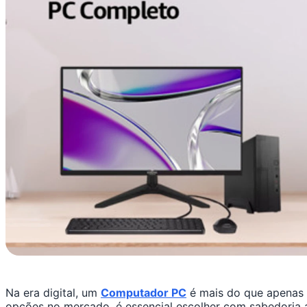
Na era digital, um
Computador PC
é mais do que apenas u
opções no mercado, é essencial escolher com sabedoria a