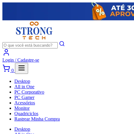
Login /
Cadastre-se
0
Desktop
All in One
PC Corporativo
PC Gamer
Acessórios
Monitor
Quadriciclos
Rastrear Minha Compra
Desktop