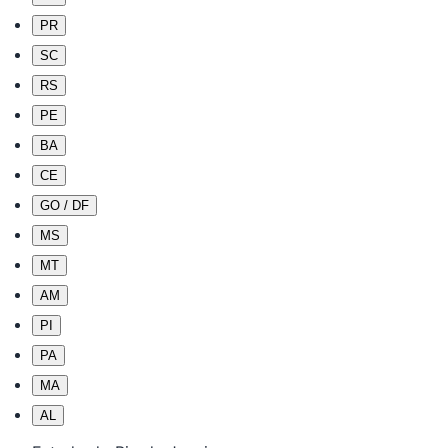
PR
SC
RS
PE
BA
CE
GO / DF
MS
MT
AM
PI
PA
MA
AL