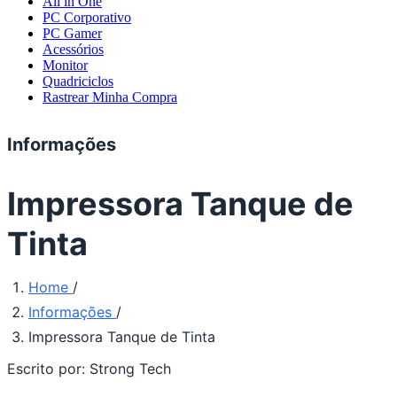
All in One
PC Corporativo
PC Gamer
Acessórios
Monitor
Quadriciclos
Rastrear Minha Compra
Informações
Impressora Tanque de
Tinta
Home
/
Informações
/
Impressora Tanque de Tinta
Escrito por:
Strong Tech