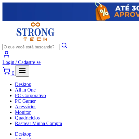
Login /
Cadastre-se
0
Desktop
All in One
PC Corporativo
PC Gamer
Acessórios
Monitor
Quadriciclos
Rastrear Minha Compra
Desktop