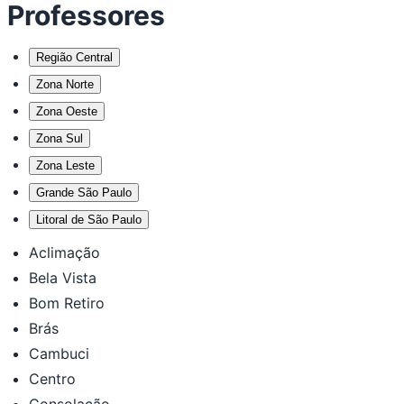
Professores
Região Central
Zona Norte
Zona Oeste
Zona Sul
Zona Leste
Grande São Paulo
Litoral de São Paulo
Aclimação
Bela Vista
Bom Retiro
Brás
Cambuci
Centro
Consolação