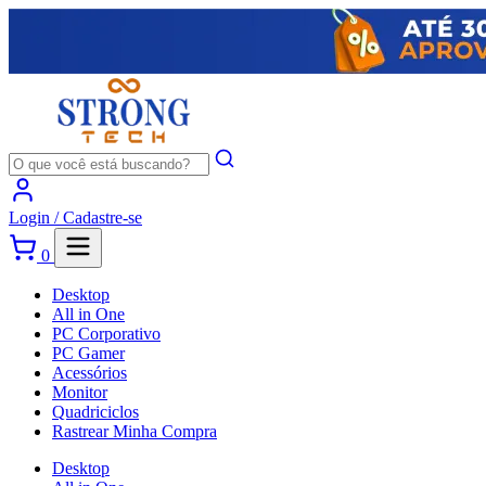
Login /
Cadastre-se
0
Desktop
All in One
PC Corporativo
PC Gamer
Acessórios
Monitor
Quadriciclos
Rastrear Minha Compra
Desktop