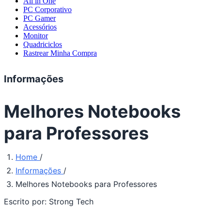
All in One
PC Corporativo
PC Gamer
Acessórios
Monitor
Quadriciclos
Rastrear Minha Compra
Informações
Melhores Notebooks
para Professores
Home
/
Informações
/
Melhores Notebooks para Professores
Escrito por:
Strong Tech