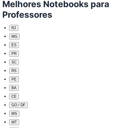
Melhores Notebooks para
Professores
RJ
MG
ES
PR
SC
RS
PE
BA
CE
GO / DF
MS
MT