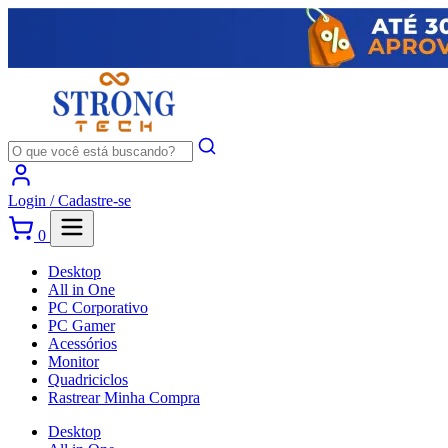
Login /
Cadastre-se
0
Desktop
All in One
PC Corporativo
PC Gamer
Acessórios
Monitor
Quadriciclos
Rastrear Minha Compra
Desktop