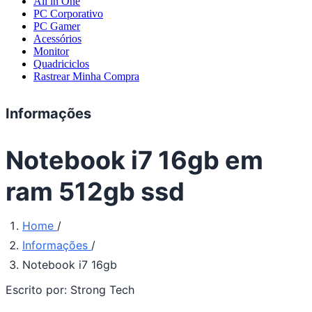
All in One
PC Corporativo
PC Gamer
Acessórios
Monitor
Quadriciclos
Rastrear Minha Compra
Informações
Notebook i7 16gb em
ram 512gb ssd
Home
/
Informações
/
Notebook i7 16gb
Escrito por:
Strong Tech