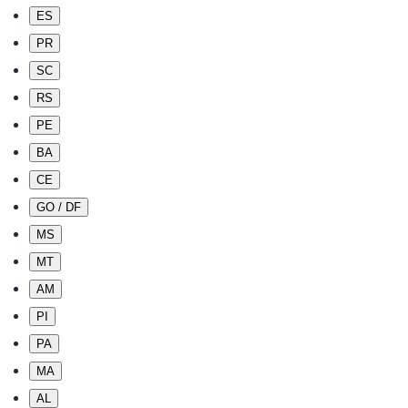
ES
PR
SC
RS
PE
BA
CE
GO / DF
MS
MT
AM
PI
PA
MA
AL