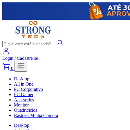
Login /
Cadastre-se
0
Desktop
All in One
PC Corporativo
PC Gamer
Acessórios
Monitor
Quadriciclos
Rastrear Minha Compra
Desktop