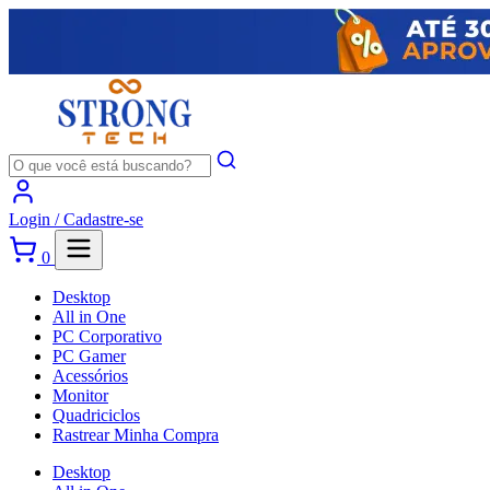
Login /
Cadastre-se
0
Desktop
All in One
PC Corporativo
PC Gamer
Acessórios
Monitor
Quadriciclos
Rastrear Minha Compra
Desktop