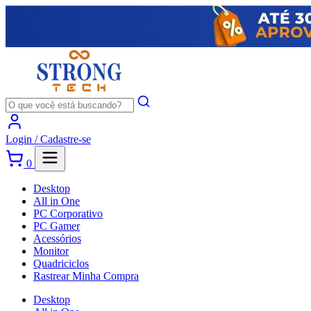
Login /
Cadastre-se
0
Desktop
All in One
PC Corporativo
PC Gamer
Acessórios
Monitor
Quadriciclos
Rastrear Minha Compra
Desktop