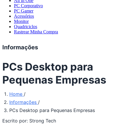
All in One
PC Corporativo
PC Gamer
Acessórios
Monitor
Quadriciclos
Rastrear Minha Compra
Informações
PCs Desktop para
Pequenas Empresas
Home
/
Informações
/
PCs Desktop para Pequenas Empresas
Escrito por:
Strong Tech