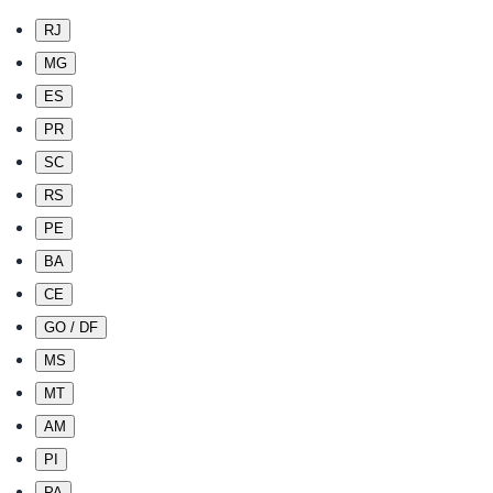
RJ
MG
ES
PR
SC
RS
PE
BA
CE
GO / DF
MS
MT
AM
PI
PA