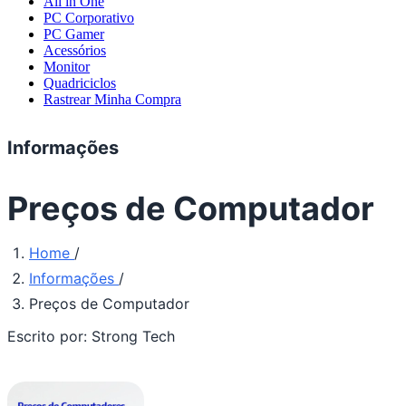
All in One
PC Corporativo
PC Gamer
Acessórios
Monitor
Quadriciclos
Rastrear Minha Compra
Informações
Preços de Computador
Home
/
Informações
/
Preços de Computador
Escrito por:
Strong Tech