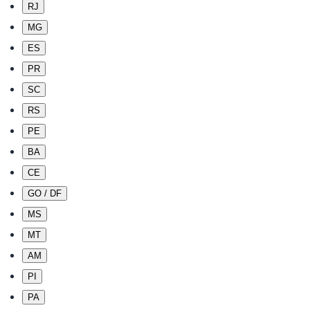
RJ
MG
ES
PR
SC
RS
PE
BA
CE
GO / DF
MS
MT
AM
PI
PA