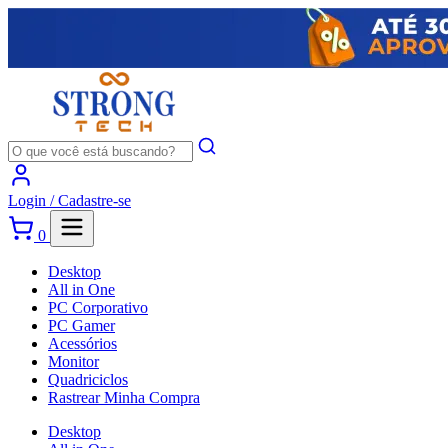
Login /
Cadastre-se
0
Desktop
All in One
PC Corporativo
PC Gamer
Acessórios
Monitor
Quadriciclos
Rastrear Minha Compra
Desktop