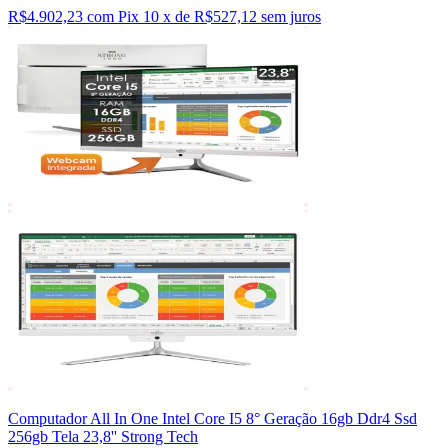
R$4.902,23 com Pix
10 x de R$527,12 sem juros
Computador All In One Intel Core I5 8° Geração 16gb Ddr4 Ssd
256gb Tela 23,8'' Strong Tech