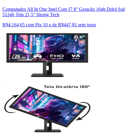
Computador All In One Intel Core I7 8° Geração 16gb Ddr4 Ssd
512gb Tela 21,5'' Strong Tech
R$4.164,65 com Pix
10 x de R$447,81 sem juros