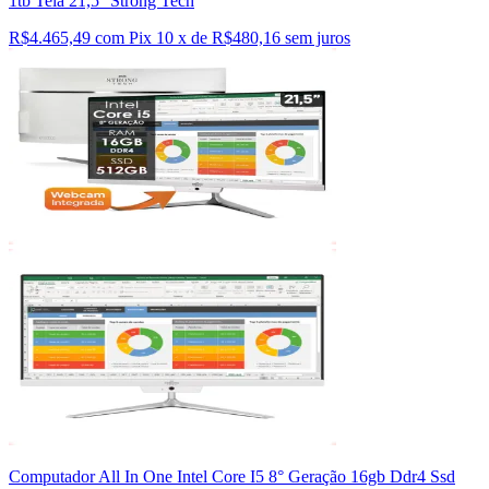
1tb Tela 21,5'' Strong Tech
R$4.465,49 com Pix
10 x de R$480,16 sem juros
Computador All In One Intel Core I5 8° Geração 16gb Ddr4 Ssd