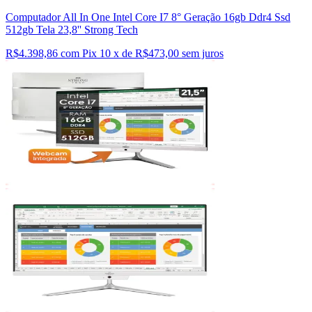
Computador All In One Intel Core I7 8° Geração 16gb Ddr4 Ssd
512gb Tela 23,8'' Strong Tech
R$4.398,86 com Pix
10 x de R$473,00 sem juros