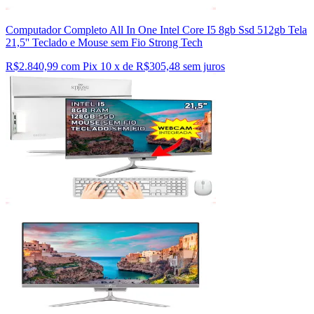
Computador Completo All In One Intel Core I5 8gb Ssd 512gb Tela
21,5'' Teclado e Mouse sem Fio Strong Tech
R$2.840,99 com Pix
10 x de R$305,48 sem juros