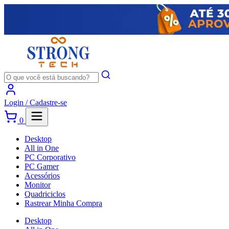
Login /
Cadastre-se
0
Desktop
All in One
PC Corporativo
PC Gamer
Acessórios
Monitor
Quadriciclos
Rastrear Minha Compra
Desktop