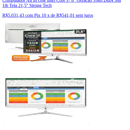
Computador All In One Intel Core I7 8° Geração 16gb Ddr4 Ssd
1tb Tela 21,5'' Strong Tech
R$5.031,43 com Pix
10 x de R$541,01 sem juros