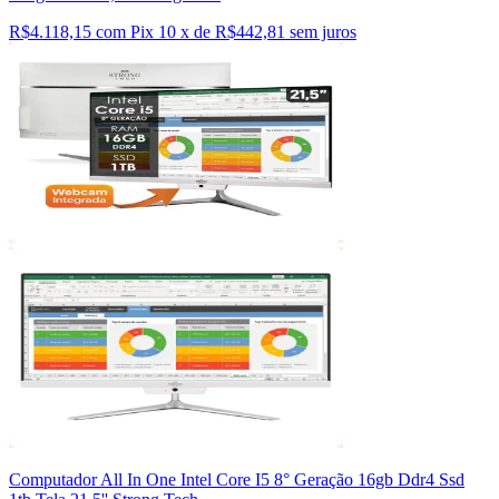
R$4.118,15 com Pix
10 x de R$442,81 sem juros
Computador All In One Intel Core I5 8° Geração 16gb Ddr4 Ssd