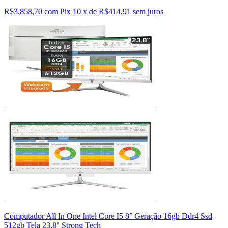
R$3.858,70 com Pix
10 x de R$414,91 sem juros
Computador All In One Intel Core I5 8° Geração 16gb Ddr4 Ssd
512gb Tela 23,8'' Strong Tech