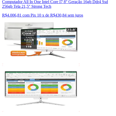
Computador All In One Intel Core I7 8° Geração 16gb Ddr4 Ssd
256gb Tela 21,5'' Strong Tech
R$4.006,81 com Pix
10 x de R$430,84 sem juros