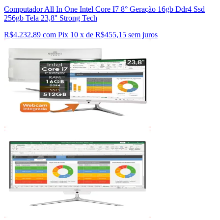
Computador All In One Intel Core I7 8° Geração 16gb Ddr4 Ssd
256gb Tela 23,8'' Strong Tech
R$4.232,89 com Pix
10 x de R$455,15 sem juros