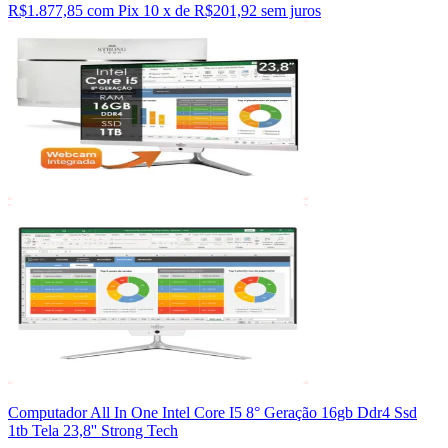
R$1.877,85 com Pix
10 x de R$201,92 sem juros
Computador All In One Intel Core I5 8° Geração 16gb Ddr4 Ssd
1tb Tela 23,8'' Strong Tech