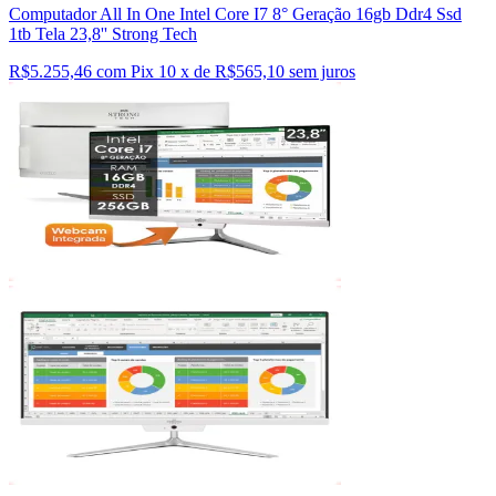
Computador All In One Intel Core I7 8° Geração 16gb Ddr4 Ssd
1tb Tela 23,8'' Strong Tech
R$5.255,46 com Pix
10 x de R$565,10 sem juros