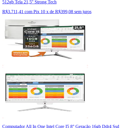
512gb Tela 21,5'' Strong Tech
R$3.711,41 com Pix
10 x de R$399,08 sem juros
Computador All In One Intel Core I5 8° Geração 16gb Ddr4 Ssd