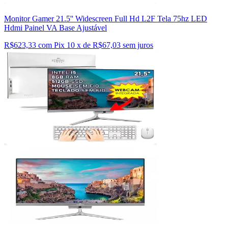
Monitor Gamer 21.5'' Widescreen Full Hd L2F Tela 75hz LED
Hdmi Painel VA Base Ajustável
R$623,33 com Pix
10 x de R$67,03 sem juros