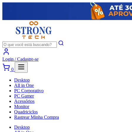
Login /
Cadastre-se
0
Desktop
All in One
PC Corporativo
PC Gamer
Acessórios
Monitor
Quadriciclos
Rastrear Minha Compra
Desktop